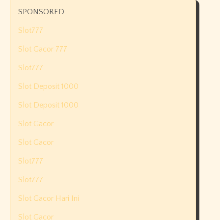
SPONSORED
Slot777
Slot Gacor 777
Slot777
Slot Deposit 1000
Slot Deposit 1000
Slot Gacor
Slot Gacor
Slot777
Slot777
Slot Gacor Hari Ini
Slot Gacor