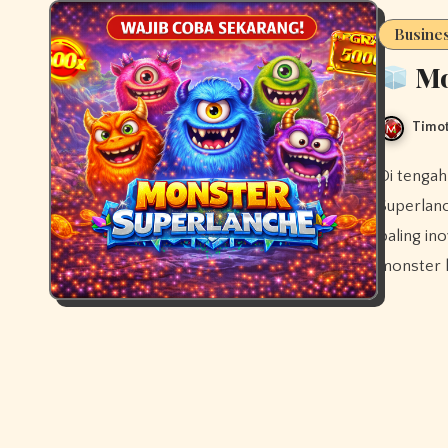
Busine
Mo
Timo
Di tengah persaingan slot online bertema fantasi, Monster
Superlanc
paling in
monster 