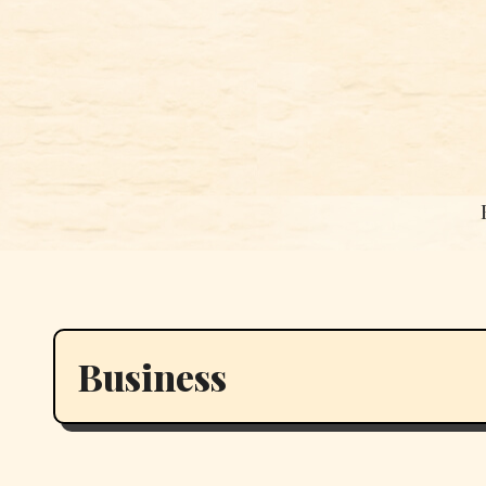
Business